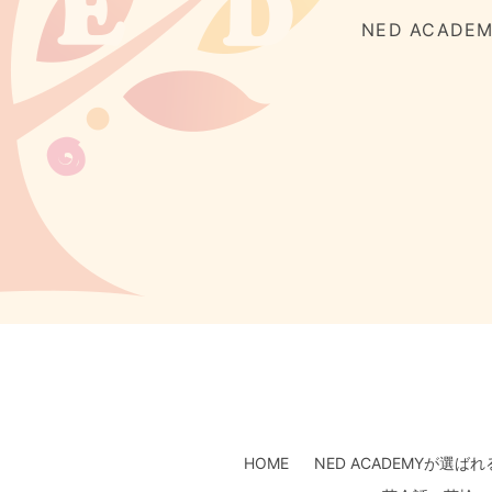
NED ACAD
HOME
NED ACADEMYが選ば